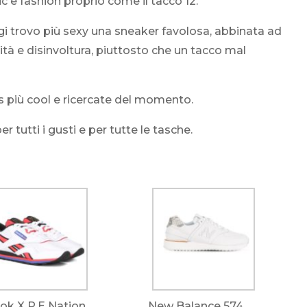
 e fashion proprio come il tacco 12.
i trovo più sexy una sneaker favolosa, abbinata ad
tà e disinvoltura, piuttosto che un tacco mal
rs più cool e ricercate del momento.
 tutti i gusti e per tutte le tasche.
ok X P.E Nation
New Balance 574