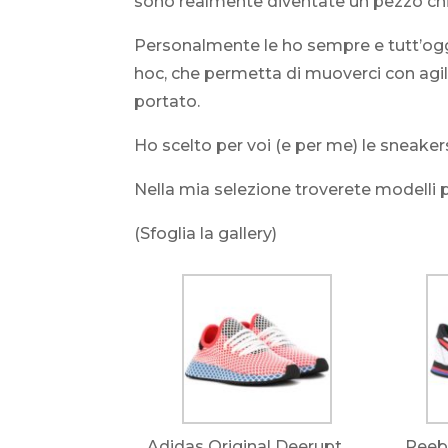
sono realmente diventate un pezzo chic
Personalmente le ho sempre e tutt’ogg
hoc, che permetta di muoverci con agili
portato.
Ho scelto per voi (e per me) le sneake
Nella mia selezione troverete modelli per
(Sfoglia la gallery)
Adidas Original Deerupt
Reeb